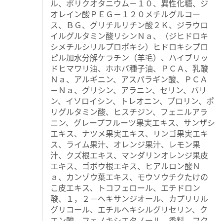
ル、ポリクオタニウム－１０、異性化糖、ジ
オレイン酸ＰＥＧ－１２０メチルグルコー
ス、ＢＧ、グリチルリチン酸２Ｋ、ジラウロ
イルグルタミン酸リシンＮａ、（ジヒドロキ
シメチルシリルプロポキシ）ヒドロキシプロ
ピル加水分解ケラチン（羊毛）、ハイブリッ
シャンプーを手のひらに
2～3プッシュ
取り、泡立てま
ドヒマワリ油、ホホバ種子油、ＰＣＡ、乳酸
す。流す際は、洗浄成分が頭に残らないように、指の
Ｎａ、アルギニン、アスパラギン酸、ＰＣＡ
腹でやさしく洗い流しましょう。
－Ｎａ、グリシン、アラニン、セリン、バリ
ン、イソロイシン、トレオニン、プロリン、ポ
リグルタミン酸、ヒスチジン、フェニルアラ
ニン、グレープフルーツ果実エキス、サンザシ
エキス、ナツメ果実エキス、リンゴ果実エキ
ス、ライム果汁、オレンジ果汁、レモン果
汁、クズ根エキス、マンダリンオレンジ果皮
エキス、ゴボウ根エキス、ヒアルロン酸Ｎ
ａ、カンゾウ葉エキス、モウソウチクたけの
こ皮エキス、トコフェロール、エチドロン
酸、１，２－ヘキサンジオール、カプリリル
グリコール、エチルヘキシルグリセリン、ク
エン酸、フェノキシエタノール、香料、フク