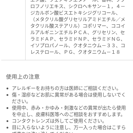
ロフノリエキス、シクロヘキサン－１，４－
ジカルボン酸ビスエトキシジグリコール、
（メタクリル酸グリセリルアミドエチル／メ
タクリル酸ステアリル）コポリマー、ココイ
トリートメントを手のひらに
500円玉ぐらい
の大きさ
ルアルギニンエチルＰＣＡ、グリセリン、セ
を取り、
毛先を中心に
なじませます。少し揉み込むよ
ラミドＡＰ、セラミドＮＰ、セラミドＮＧ、
うにすると、より浸透が高まります。流す際は
少しぬ
イソプロパノール、クオタニウム－３３、コ
めりが残る程度
で終了し、ドライヤーで根本からしっ
レステロール、ＰＧ、クオタニウム－１８
かり乾かしましょう。
使用上の注意
アレルギーをお持ちの方は医師にご相談ください。
傷・湿疹などお肌に異常がある場合は使用しないでく
ださい。
使用中、赤み・かゆみ・刺激などの異常が出たら使用
を中止し、皮膚科医等へのご相談をおすすめします。
コンタクトレンズは外してご使用ください。
目に入らないように注意し、万一入った場合はこすら