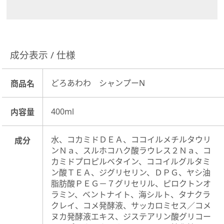
成分表示 / 仕様
髪だけではなく
しっかりと頭皮をぬらし
、お湯だけで
頭皮を軽く洗います。湯洗いすることでホコリや汚れ
どろあわわ シャンプーN
が落ちやすくなり、シャンプーの泡立ちがよくなりま
商品名
す。
400ml
内容量
水、コカミドＤＥＡ、ココイルメチルタウリ
成分
ンＮａ、スルホコハク酸ラウレス２Ｎａ、コ
カミドプロピルベタイン、ココイルグルタミ
ン酸ＴＥＡ、ジグリセリン、ＤＰＧ、ヤシ油
脂肪酸ＰＥＧ－７グリセリル、ピロクトンオ
ラミン、ベントナイト、海シルト、タナクラ
クレイ、コメ発酵液、サッカロミセス／コメ
ヌカ発酵液エキス、ジステアリン酸グリコー