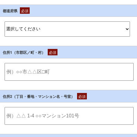
都道府県
必須
住所1（市郡区／町・村）
必須
住所2（丁目・番地・マンション名・号室）
必須