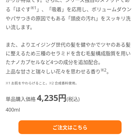
がりが特徴です。さらに、シリーズ独自のメソッドであ
※1
る「ほぐす
」、「吸着」を応用し、ボリュームダウン
やパサつきの原因でもある「頭皮の汚れ」をスッキリ洗
い流します。
また、よりエイジング世代の髪を健やかでツヤのある髪
に整えるため三種のセラミドを含む毛髪構成脂質を用い
たナノカプセルなど4つの成分を追加配合。
※2
上品な甘さと瑞々しい花々を思わせる香り
。
※1 お肌をやわらげること。※2 合成香料使用。
4,235円
単品購入価格
(税込)
400ml
ご注文はこちら