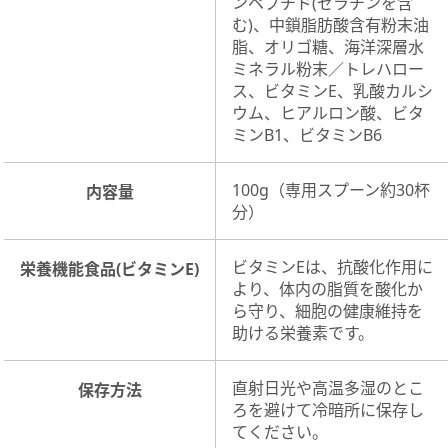
ンペプチド(ゼラチンを含
む)、中鎖脂肪酸含有粉末油
脂、オリゴ糖、海洋深層水
ミネラル粉末／トレハロー
ス、ビタミンE、乳酸カルシ
ウム、ヒアルロン酸、ビタ
ミンB1、ビタミンB6
100g（専用スプーン約30杯
内容量
分）
ビタミンEは、抗酸化作用に
栄養機能食品(ビタミンE)
より、体内の脂質を酸化か
ら守り、細胞の健康維持を
助ける栄養素です。
直射日光や高温多湿のとこ
保存方法
ろを避けて冷暗所に保存し
てください。