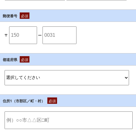
郵便番号
必須
〒
ー
都道府県
必須
住所1（市郡区／町・村）
必須