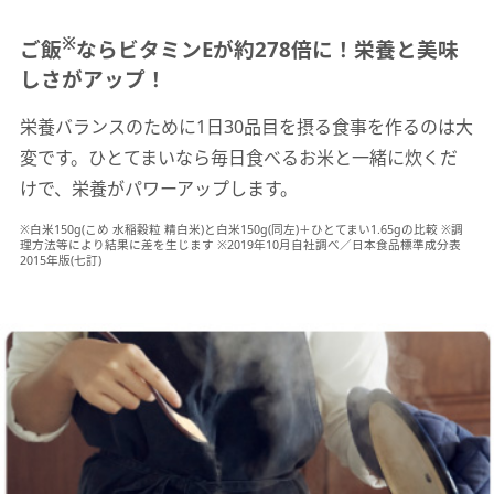
※
ご飯
ならビタミンEが約278倍に！栄養と美味
しさがアップ！
栄養バランスのために1日30品目を摂る食事を作るのは大
変です。ひとてまいなら毎日食べるお米と一緒に炊くだ
けで、栄養がパワーアップします。
※白米150g(こめ 水稲穀粒 精白米)と白米150g(同左)＋ひとてまい1.65gの比較 ※調
理方法等により結果に差を生じます ※2019年10月自社調べ／日本食品標準成分表
2015年版(七訂)